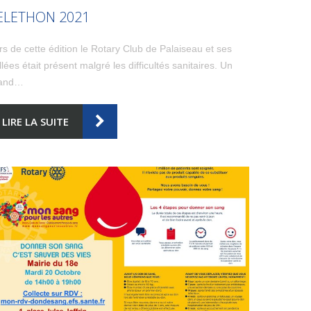
ELETHON 2021
rs de cette édition le Rotary Club de Palaiseau et ses
llées était présent malgré les difficultés sanitaires. Un
and…
LIRE LA SUITE