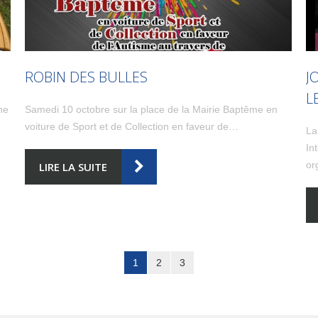
ROBIN DES BULLES
J
L
ne
Samedi 10 octobre sur la place de la Mairie Baptême en
voiture de Sport et de Collection en faveur de…
La
In
or
LIRE LA SUITE
1
2
3