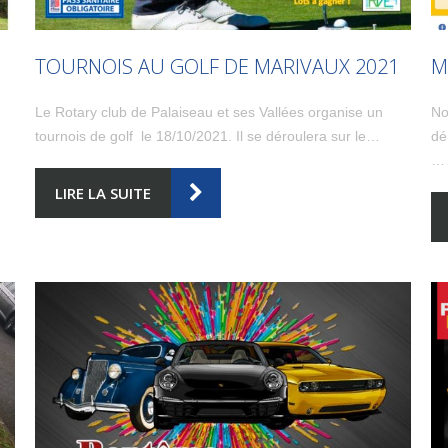
TOURNOIS AU GOLF DE MARIVAUX 2021
M
Le Rotary club de Palaiseau et ses Vallées organise un
No
tournois de golf le 18/10/2021. Il se déroulera sur le…
dé
…
LIRE LA SUITE