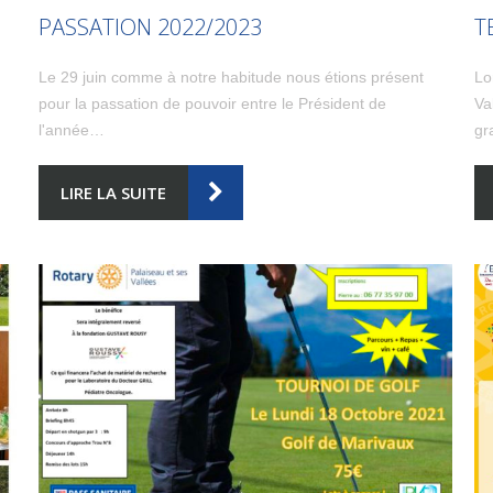
PASSATION 2022/2023
T
Le 29 juin comme à notre habitude nous étions présent
Lo
pour la passation de pouvoir entre le Président de
Va
l'année…
gr
LIRE LA SUITE