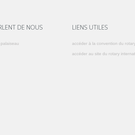
ARLENT DE NOUS
LIENS UTILES
 palaiseau
accéder à la convention du rotar
accéder au site du rotary interna