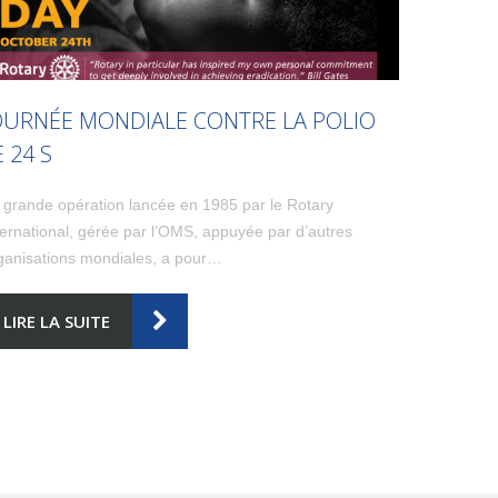
OURNÉE MONDIALE CONTRE LA POLIO
E 24 S
 grande opération lancée en 1985 par le Rotary
ternational, gérée par l’OMS, appuyée par d’autres
ganisations mondiales, a pour…
LIRE LA SUITE