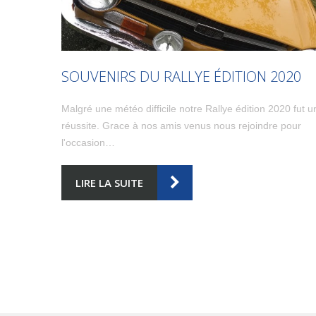
SOUVENIRS DU RALLYE ÉDITION 2020
Malgré une météo difficile notre Rallye édition 2020 fut u
réussite. Grace à nos amis venus nous rejoindre pour
l'occasion…
LIRE LA SUITE