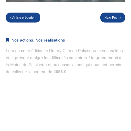
« Article précedent
Next Post »
Nos actions
,
Nos réalisations
Lors de cette édition le Rotary Club de Palaiseau et ses Vallées
était présent malgré les difficultés sanitaires. Un grand merci à
la Mairie de Palaiseau et aux associations qui nous ont permis
de collecter la somme de
4093 €
.
Lecteur
vidéo