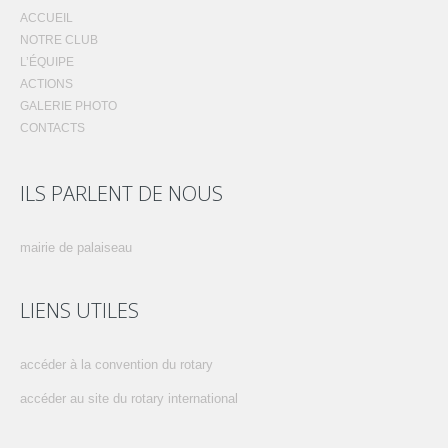
ACCUEIL
NOTRE CLUB
L’ÉQUIPE
ACTIONS
GALERIE PHOTO
CONTACTS
ILS PARLENT DE NOUS
mairie de palaiseau
LIENS UTILES
accéder à la convention du rotary
accéder au site du rotary international