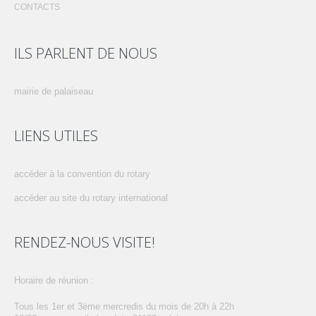
CONTACTS
ILS PARLENT DE NOUS
mairie de palaiseau
LIENS UTILES
accéder à la convention du rotary
accéder au site du rotary international
RENDEZ-NOUS VISITE!
horaire de réunion :
tous les 1er et 3ème mercredis du mois de 20h à 22h