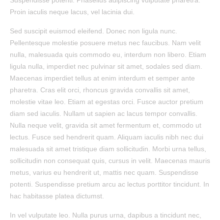
Suspendisse potenti. Phasellus adipiscing vulputate pharetra.
Proin iaculis neque lacus, vel lacinia dui.
Sed suscipit euismod eleifend. Donec non ligula nunc.
Pellentesque molestie posuere metus nec faucibus. Nam velit
nulla, malesuada quis commodo eu, interdum non libero. Etiam
ligula nulla, imperdiet nec pulvinar sit amet, sodales sed diam.
Maecenas imperdiet tellus at enim interdum et semper ante
pharetra. Cras elit orci, rhoncus gravida convallis sit amet,
molestie vitae leo. Etiam at egestas orci. Fusce auctor pretium
diam sed iaculis. Nullam ut sapien ac lacus tempor convallis.
Nulla neque velit, gravida sit amet fermentum et, commodo ut
lectus. Fusce sed hendrerit quam. Aliquam iaculis nibh nec dui
malesuada sit amet tristique diam sollicitudin. Morbi urna tellus,
sollicitudin non consequat quis, cursus in velit. Maecenas mauris
metus, varius eu hendrerit ut, mattis nec quam. Suspendisse
potenti. Suspendisse pretium arcu ac lectus porttitor tincidunt. In
hac habitasse platea dictumst.
In vel vulputate leo. Nulla purus urna, dapibus a tincidunt nec,