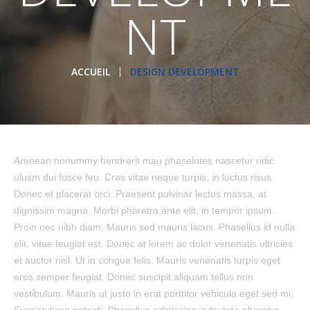
NT
ACCUEIL
DESIGN DEVELOPMENT
Arenean nonummy hendrerit mau phaselntes nascetur ridic
ulusm dui fusce feu. Cras vitae neque turpis, in luctus risus.
Donec et placerat orci. Praesent pulvinar lectus massa, at
dignissim magna. Morbi pharetra ante elit, in tempor ipsum.
Proin nec nibh diam. Mauris sed mauris lacus. Phasellus id nulla
elit, vitae feugiat est. Donec at lorem ac dolor venenatis ultricies
et auctor nisl. Ut in congue felis. Mauris venenatis turpis eget
eros semper feugiat. Donec suscipit aliquam tellus non
vestibulum. Mauris ut justo in erat porttitor vehicula eget sed mi.