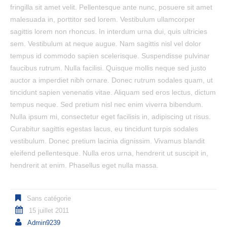
fringilla sit amet velit. Pellentesque ante nunc, posuere sit amet
malesuada in, porttitor sed lorem. Vestibulum ullamcorper
sagittis lorem non rhoncus. In interdum urna dui, quis ultricies
sem. Vestibulum at neque augue. Nam sagittis nisl vel dolor
tempus id commodo sapien scelerisque. Suspendisse pulvinar
faucibus rutrum. Nulla facilisi. Quisque mollis neque sed justo
auctor a imperdiet nibh ornare. Donec rutrum sodales quam, ut
tincidunt sapien venenatis vitae. Aliquam sed eros lectus, dictum
tempus neque. Sed pretium nisl nec enim viverra bibendum.
Nulla ipsum mi, consectetur eget facilisis in, adipiscing ut risus.
Curabitur sagittis egestas lacus, eu tincidunt turpis sodales
vestibulum. Donec pretium lacinia dignissim. Vivamus blandit
eleifend pellentesque. Nulla eros urna, hendrerit ut suscipit in,
hendrerit at enim. Phasellus eget nulla massa.
Sans catégorie
15 juillet 2011
Admin9239