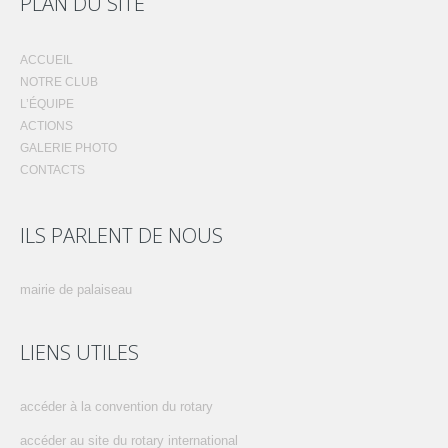
PLAN DU SITE
ACCUEIL
NOTRE CLUB
L’ÉQUIPE
ACTIONS
GALERIE PHOTO
CONTACTS
ILS PARLENT DE NOUS
mairie de palaiseau
LIENS UTILES
accéder à la convention du rotary
accéder au site du rotary international