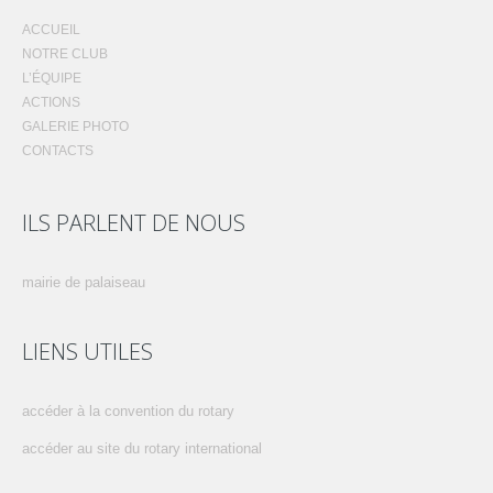
ACCUEIL
NOTRE CLUB
L’ÉQUIPE
ACTIONS
GALERIE PHOTO
CONTACTS
ILS PARLENT DE NOUS
mairie de palaiseau
LIENS UTILES
accéder à la convention du rotary
accéder au site du rotary international