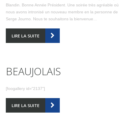
Blandin. Bonne Année Président. Une soirée très agréable où
nous avons intronisé un nouveau membre en la personne de
Serge Journo. Nous te souhaitons la bienvenue…
LIRE LA SUITE
BEAUJOLAIS
[foogallery id="2137"]
LIRE LA SUITE