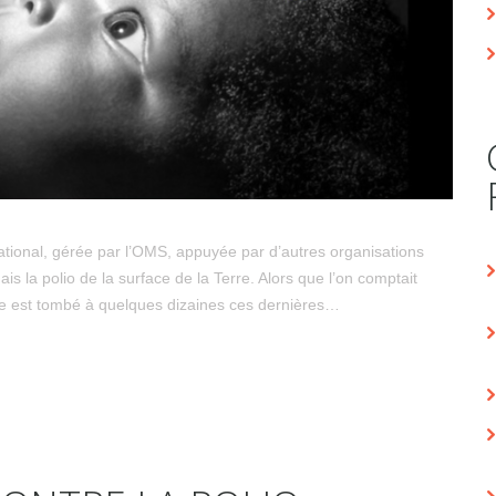
ational, gérée par l’OMS, appuyée par d’autres organisations
is la polio de la surface de la Terre. Alors que l’on comptait
 est tombé à quelques dizaines ces dernières…