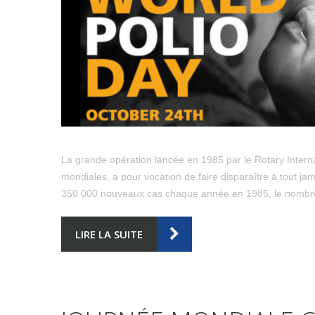
La grande opération lancée en 1985 par le Rotary Intern
mondiales, a pour vocation de faire disparaître à tout jama
350 000 nouveaux cas chaque année en 1985, le nombre
LIRE LA SUITE