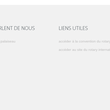
ARLENT DE NOUS
LIENS UTILES
 palaiseau
accéder à la convention du rotar
accéder au site du rotary interna