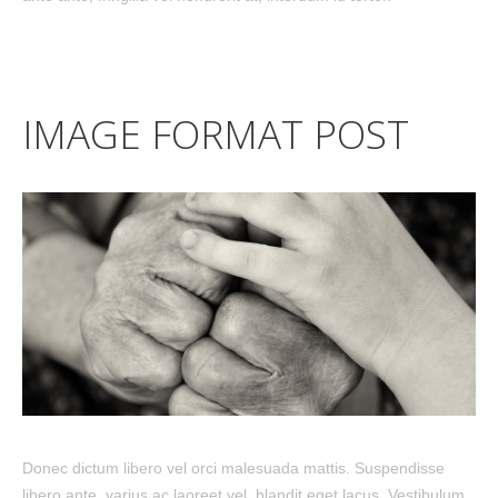
IMAGE FORMAT POST
Donec dictum libero vel orci malesuada mattis. Suspendisse
libero ante, varius ac laoreet vel, blandit eget lacus. Vestibulum