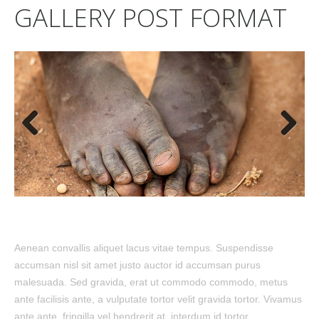
GALLERY POST FORMAT
Previous
Next
Aenean convallis aliquet lacus vitae tempus. Suspendisse
accumsan nisl sit amet justo auctor id accumsan purus
malesuada. Sed gravida, erat ut commodo commodo, metus
ante facilisis ante, a vulputate tortor velit gravida tortor. Vivamus
ante ante, fringilla vel hendrerit at, interdum id tortor.