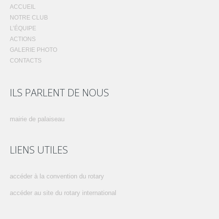
ACCUEIL
NOTRE CLUB
L’ÉQUIPE
ACTIONS
GALERIE PHOTO
CONTACTS
ILS PARLENT DE NOUS
mairie de palaiseau
LIENS UTILES
accéder à la convention du rotary
accéder au site du rotary international